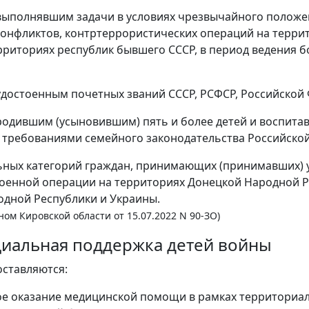
 выполнявшим задачи в условиях чрезвычайного положен
онфликтов, контртеррористических операций на терри
рриториях республик бывшего СССР, в период ведения б
 удостоенным почетных званий СССР, РСФСР, Российской
родившим (усыновившим) пять и более детей и воспита
с требованиями семейного законодательства Российско
льных категорий граждан, принимающих (принимавших) 
оенной операции на территориях Донецкой Народной Р
одной Республики и Украины.
оном Кировской области от 15.07.2022 N 90-ЗО)
оциальная поддержка детей войны
ставляются:
ое оказание медицинской помощи в рамках территори