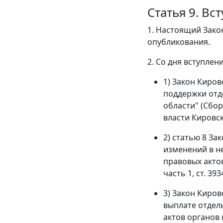
Статья 9. Вс
1. Настоящий Закон
опубликования.
2. Со дня вступлен
1) Закон Киров
поддержки отд
области" (Сбо
власти Кировско
2) статью 8 За
изменений в н
правовых актов
часть 1, ст. 3934
3) Закон Киров
выплате отдел
актов органов г