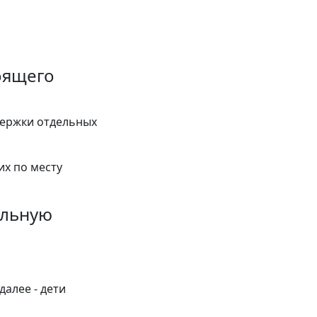
оящего
держки отдельных
их по месту
альную
далее - дети