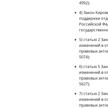
4992);
4) Закон Киров
поддержки отд
Российской Фе
государственной
5) статью 2 За
изменений в о
правовых актов
5074);
6) статью 5 За
изменений в о
правовых актов
5627);
7) статью 2 За
изменений в о
правовых актов