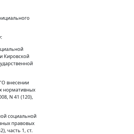
официального
:
социальной
и Кировской
сударственной
 "О внесении
ых нормативных
8, N 41 (120),
чной социальной
вных правовых
, часть 1, ст.