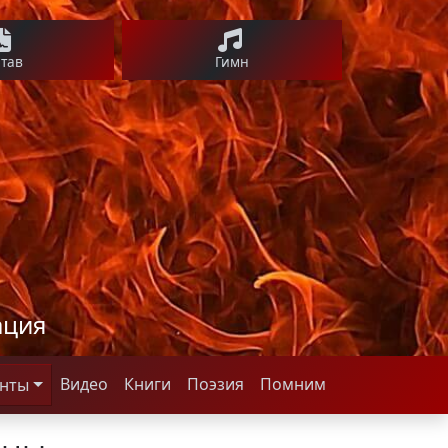
став
Гимн
ация
Видео
Книги
Поэзия
Помним
нты