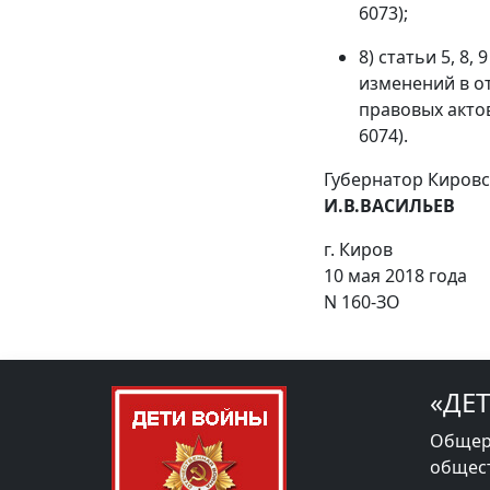
6073);
8) статьи 5, 8
изменений в о
правовых актов
6074).
Губернатор Кировс
И.В.ВАСИЛЬЕВ
г. Киров
10 мая 2018 года
N 160-ЗО
«ДЕ
Общер
общес