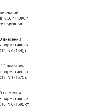
социальной
й СССР, РСФСР,
тов органов
"О внесении
ых нормативных
, N 6 (144), ст.
О "О внесении
ых нормативных
, N 1 (157), ст.
"О внесении
ых нормативных
, N 6 (168), ст.