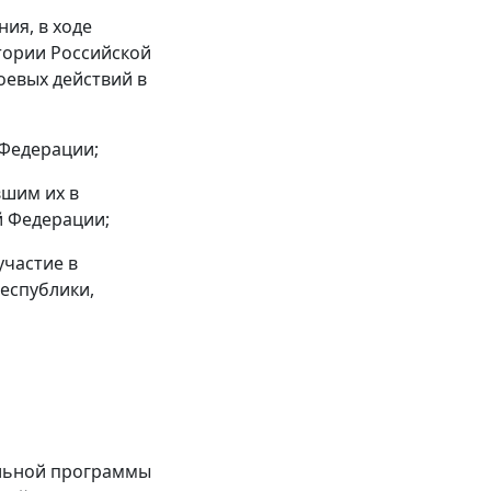
ия, в ходе
тории Российской
оевых действий в
 Федерации;
вшим их в
й Федерации;
участие в
еспублики,
альной программы