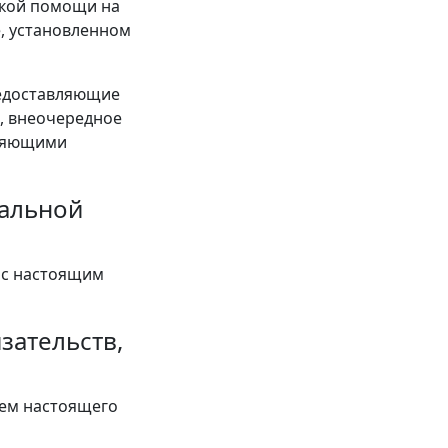
ской помощи на
, установленном
редоставляющие
, внеочередное
вляющими
иальной
 с настоящим
зательств,
ием настоящего