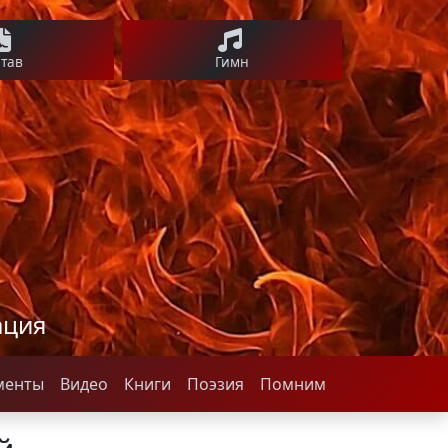
став
Гимн
ация
менты
Видео
Книги
Поэзия
Помним