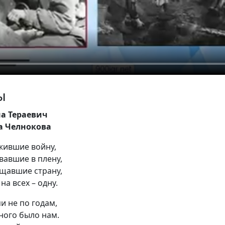
ы
на Тераевич
а Челнокова
жившие войну,
вавшие в плену,
ищавшие страну,
на всех – одну.
 не по годам,
ного было нам.