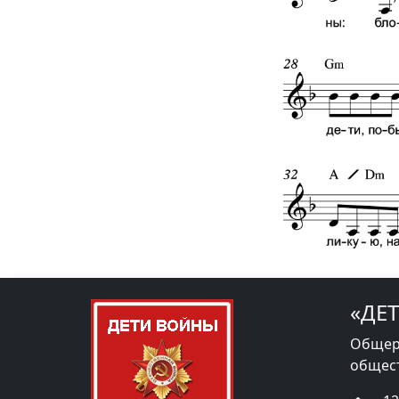
«ДЕ
Общер
общес