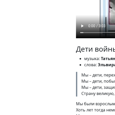
Дети войн
музыка:
Татья
слова:
Эльвир
Мы – дети, пере
Мы – дети, побы
Мы – дети, защ
Страну великую, 
Мы были взрослыми
Хоть лет тогда нем