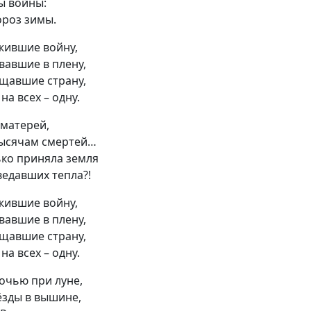
ы войны:
ороз зимы.
жившие войну,
вавшие в плену,
ищавшие страну,
на всех – одну.
 матерей,
тысячам смертей…
ько приняла земля
ведавших тепла?!
жившие войну,
вавшие в плену,
ищавшие страну,
на всех – одну.
ночью при луне,
ёзды в вышине,