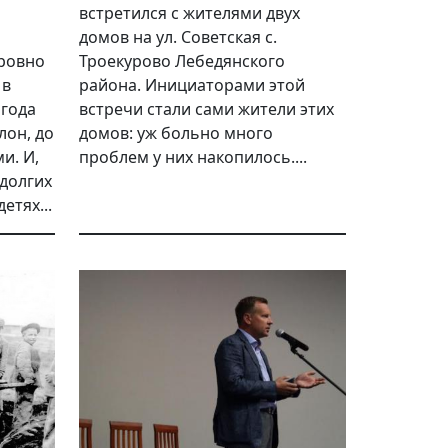
встретился с жителями двух
домов на ул. Советская с.
 ровно
Троекурово Лебедянского
 в
района. Инициаторами этой
 года
встречи стали сами жители этих
он, до
домов: уж больно много
и. И,
проблем у них накопилось....
 долгих
етях...