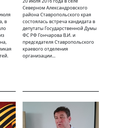
20 июля 2016 года в селе
Северном Александровского
 июля
района Ставропольского края
, в
состоялась встреча кандидата в
шло
депутаты Государственной Думы
из
ФС РФ Гончарова В.И. и
на,
председателя Ставропольского
ликая
краевого отделения
тей.
организации...