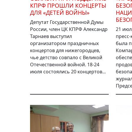
КПРФ ПРОШЛИ КОНЦЕРТЫ
БЕЗО
ДЛЯ «ДЕТЕЙ ВОЙНЫ»
НАЦ
БЕЗО
Депутат Государственной Думы
России, член ЦК КПРФ Александр
21 июл
Тарнаев выступил
пресс-
организатором праздничных
была п
концертов для нижегородцев,
Компар
чье детство совпало с Великой
обесп
Отечественной войной. 18-24
продо
июля состоялись 20 концертов...
безопа
журна
Предсе