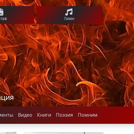
став
Гимн
ация
менты
Видео
Книги
Поэзия
Помним