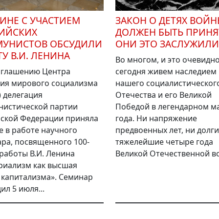
КИНЕ С УЧАСТИЕМ
ЗАКОН О ДЕТЯХ ВОЙ
ИЙСКИХ
ДОЛЖЕН БЫТЬ ПРИНЯ
УНИСТОВ ОБСУДИЛИ
ОНИ ЭТО ЗАСЛУЖИЛИ
У В.И. ЛЕНИНА
Во многом, и это очевидн
иглашению Центра
сегодня живем наследием
ия мирового социализма
нашего социалистическог
) делегация
Отечества и его Великой
нистической партии
Победой в легендарном ма
ской Федерации приняла
года. Ни напряжение
е в работе научного
предвоенных лет, ни долги
ра, посвященного 100-
тяжелейшие четыре года
работы В.И. Ленина
Великой Отечественной во
риализм как высшая
 капитализма». Семинар
ил 5 июля...