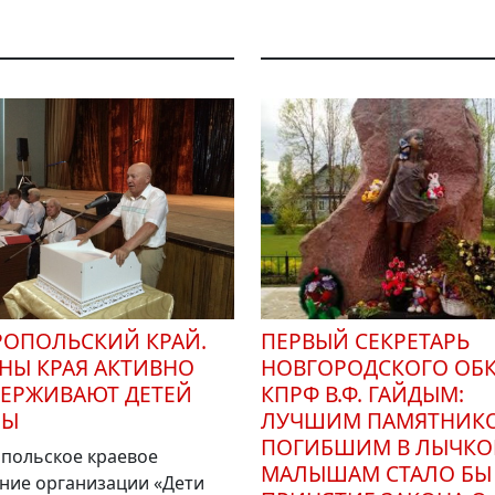
РОПОЛЬСКИЙ КРАЙ.
ПЕРВЫЙ СЕКРЕТАРЬ
НЫ КРАЯ АКТИВНО
НОВГОРОДСКОГО ОБ
ЕРЖИВАЮТ ДЕТЕЙ
КПРФ В.Ф. ГАЙДЫМ:
НЫ
ЛУЧШИМ ПАМЯТНИК
ПОГИБШИМ В ЛЫЧКО
польское краевое
МАЛЫШАМ СТАЛО БЫ
ние организации «Дети