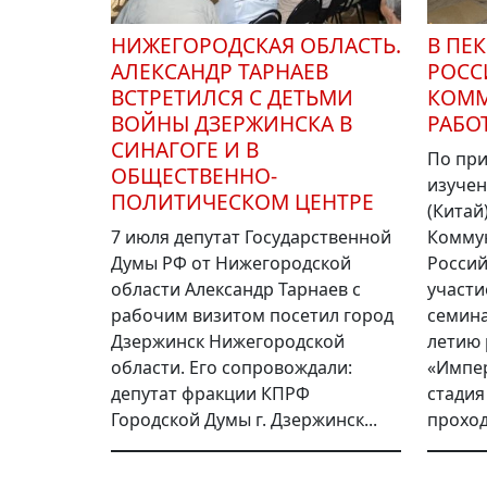
НИЖЕГОРОДСКАЯ ОБЛАСТЬ.
В ПЕ
АЛЕКСАНДР ТАРНАЕВ
РОСС
ВСТРЕТИЛСЯ С ДЕТЬМИ
КОММ
ВОЙНЫ ДЗЕРЖИНСКА В
РАБОТ
СИНАГОГЕ И В
По пр
ОБЩЕСТВЕННО-
изучен
ПОЛИТИЧЕСКОМ ЦЕНТРЕ
(Китай
7 июля депутат Государственной
Комму
Думы РФ от Нижегородской
Россий
области Александр Тарнаев с
участи
рабочим визитом посетил город
семина
Дзержинск Нижегородской
летию 
области. Его сопровождали:
«Импе
депутат фракции КПРФ
стадия
Городской Думы г. Дзержинск...
проход