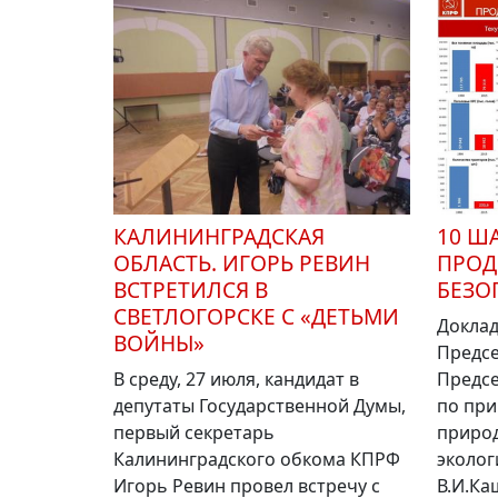
КАЛИНИНГРАДСКАЯ
10 Ш
ОБЛАСТЬ. ИГОРЬ РЕВИН
ПРОД
ВСТРЕТИЛСЯ В
БЕЗО
СВЕТЛОГОРСКЕ С «ДЕТЬМИ
Доклад
ВОЙНЫ»
Предсе
В среду, 27 июля, кандидат в
Предсе
депутаты Государственной Думы,
по при
первый секретарь
приро
Калининградского обкома КПРФ
эколог
Игорь Ревин провел встречу с
В.И.Ка