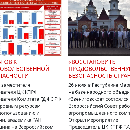
АГОВ К
«ВОССТАНОВИТЬ
ОВОЛЬСТВЕННОЙ
ПРОДОВОЛЬСТВЕНН
ПАСНОСТИ
БЕЗОПАСНОСТЬ СТРАН
 заместителя
26 июля в Республике Мар
дателя ЦК КПРФ,
на базе народного объед
дателя Комитета ГД ФС РФ
«Звениговское» состоялся
родным ресурсам,
Всероссийский Совет раб
допользованию и
агропромышленного комп
ии, академика РАН
Открыл мероприятие
шина на Всероссийском
Председатель ЦК КПРФ Г.А