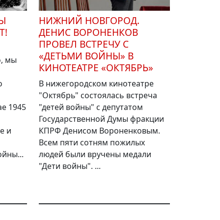
НЫ
НИЖНИЙ НОВГОРОД.
Т!
ДЕНИС ВОРОНЕНКОВ
ПРОВЕЛ ВСТРЕЧУ С
«ДЕТЬМИ ВОЙНЫ» В
о, мы
КИНОТЕАТРЕ «ОКТЯБРЬ»
о
В нижегородском кинотеатре
"Октябрь" состоялась встреча
е 1945
"детей войны" с депутатом
Государственной Думы фракции
е и
КПРФ Денисом Вороненковым.
Всем пяти сотням пожилых
йны...
людей были вручены медали
"Дети войны". ...