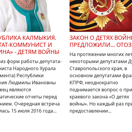
УБЛИКА КАЛМЫКИЯ.
ЗАКОН О ДЕТЯХ ВОЙ
ТАТ-КОММУНИСТ И
ПРЕДЛОЖИЛИ… ОТОЗВ
ИНА» - ДЕТЯМ ВОЙНЫ
На протяжении многих ле
из форм работы депутата-
некоторыми депутатами 
иста Народного Хурала
Ставропольского края, в
мента) Республики
основном депутатами фра
кия Людмилы Ивановны
КПРФ, неоднократно
еец являются
поднимается вопрос о пр
атические отчеты перед
краевого закона «О детях
нием. Очередная встреча
войны». Но каждый раз пр
лась 15 июля 2016 года...
предоставлении...