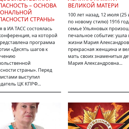
ПАСНОСТЬ – ОСНОВА
ВЕЛИКОЙ МАТЕРИ
ИОНАЛЬНОЙ
100 лет назад, 12 июля (25
ПАСНОСТИ СТРАНЫ»
по новому стилю) 1916 года
я в ИА ТАСС состоялась
семье Ульяновых произо
конференция, на которой
печальное событие: ушла 
редставлена программа
жизни Мария Александров
тии «Десять шагов к
прекрасная женщина и ве
ечению
мать своих знаменитых де
вольственной
Мария Александровна...
сности страны». Перед
листами выступил
датель ЦК КПРФ...