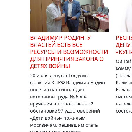
ВЛАДИМИР РОДИН: У
РЕСП
ВЛАСТЕЙ ЕСТЬ ВСЕ
ДЕПУ
РЕСУРСЫ И ВОЗМОЖНОСТИ
«КУП
ДЛЯ ПРИНЯТИЯ ЗАКОНА О
Одной 
ДЕТЯХ ВОЙНЫ
коммун
20 июля депутат Госдумы
(Парла
фракции КПРФ Владимир Родин
Калмы
посетил пансионат для
Балакл
ветеранов труда № 6 для
систем
вручения в торжественной
населе
обстановке 97 удостоверений
состоя
«Дети войны» пожилым
москвичам, решившим стать
членами московского...