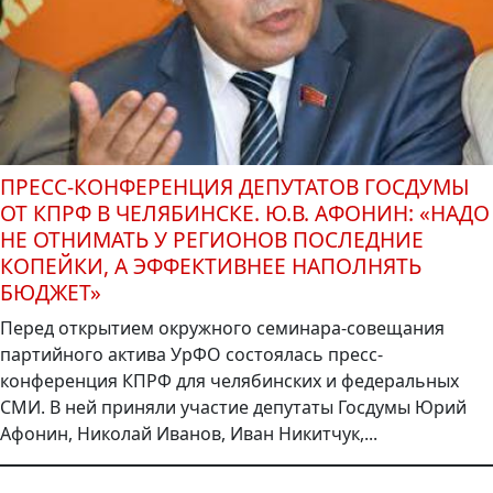
ПРЕСС-КОНФЕРЕНЦИЯ ДЕПУТАТОВ ГОСДУМЫ
ОТ КПРФ В ЧЕЛЯБИНСКЕ. Ю.В. АФОНИН: «НАДО
НЕ ОТНИМАТЬ У РЕГИОНОВ ПОСЛЕДНИЕ
КОПЕЙКИ, А ЭФФЕКТИВНЕЕ НАПОЛНЯТЬ
БЮДЖЕТ»
Перед открытием окружного семинара-совещания
партийного актива УрФО состоялась пресс-
конференция КПРФ для челябинских и федеральных
СМИ. В ней приняли участие депутаты Госдумы Юрий
Афонин, Николай Иванов, Иван Никитчук,...