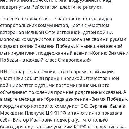
нести копию воинского стяга, водружённого над
повергнутым Рейхстагом, власти не рискуют.
- Во всех школах края, - в частности, сказал лидер
ставропольских коммунистов, - дети с участием
ветеранов Великой Отечественной, детей войны,
молодых коммунистов и комсомольцев своими руками
создают копии Знамени Победы. И нынешней весной
мы кинули клич, поддержанный всеми: «Копию Знамени
Победы – в каждый класс Ставрополья!».
В.И. Гончаров напомнил, что во время этой акции,
участники событий времён Великой Отечественной
войны делятся с детьми воспоминаниями, и это
объединяет поколения прочнее родственных связей. А
в марте месяце агитбригада движения «Знамя Победы»,
координатор которого, коммунист С.С. Сергеев, была в
Москве на Пленуме ЦК КПРФ и там отлично показала
себя. Виктор Иванович подчеркнул, что только
благодаря неустанным усилиям КПРФ в последние два-