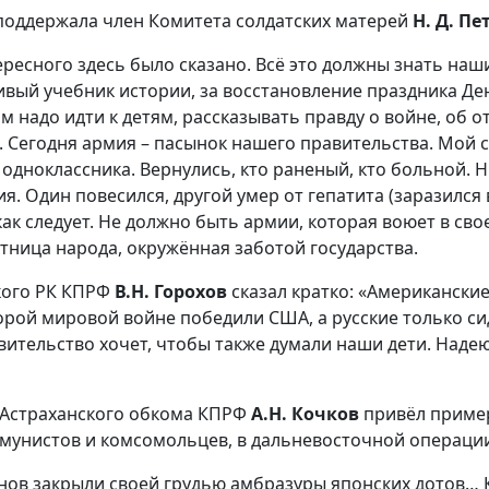
 поддержала член Комитета солдатских матерей
Н. Д. Пе
ересного здесь было сказано. Всё это должны знать наш
ивый учебник истории, за восстановление праздника Де
м надо идти к детям, рассказывать правду о войне, об 
. Сегодня армия – пасынок нашего правительства. Мой с
 одноклассника. Вернулись, кто раненый, кто больной. Н
я. Один повесился, другой умер от гепатита (заразился 
как следует. Не должно быть армии, которая воюет в сво
тница народа, окружённая заботой государства.
кого РК КПРФ
В.Н. Горохов
сказал кратко: «Американски
орой мировой войне победили США, а русские только сид
вительство хочет, чтобы также думали наши дети. Надею
 Астраханского обкома КПРФ
А.Н. Кочков
привёл приме
мунистов и комсомольцев, в дальневосточной операци
нов закрыли своей грудью амбразуры японских дотов…