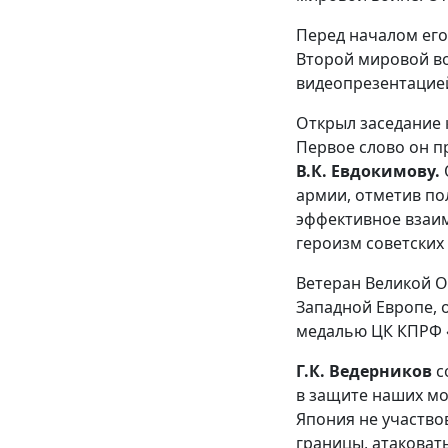
Перед началом его
Второй мировой во
видеопрезентацие
Открыл заседание 
Первое слово он п
В.К. Евдокимову.
армии, отметив по
эффективное взаим
героизм советских
Ветеран Великой 
Западной Европе, 
медалью ЦК КПРФ «
Г.К. Ведерников
с
в защите наших мо
Япония не участво
границы, атаковать