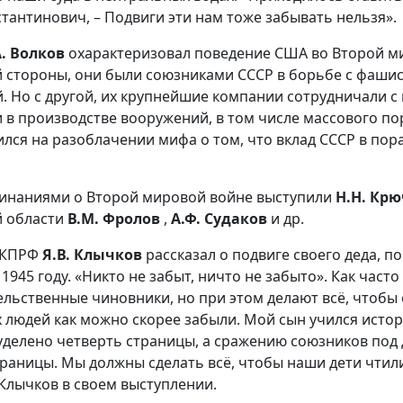
стантинович, – Подвиги эти нам тоже забывать нельзя».
А. Волков
охарактеризовал поведение США во Второй м
й стороны, они были союзниками СССР в борьбе с фаши
. Но с другой, их крупнейшие компании сотрудничали 
 в производстве вооружений, в том числе массового по
лся на разоблачении мифа о том, что вклад СССР в по
инаниями о Второй мировой войне выступили
Н.Н. Кр
й области
В.М. Фролов
,
А.Ф. Судаков
и др.
 КПРФ
Я.В. Клычков
рассказал о подвиге своего деда, п
1945 году. «Никто не забыт, ничто не забыто». Как часто
льственные чиновники, но при этом делают всё, чтобы 
х людей как можно скорее забыли. Мой сын учился истор
 уделено четверть страницы, а сражению союзников под 
раницы. Мы должны сделать всё, чтобы наши дети чтил
 Клычков в своем выступлении.