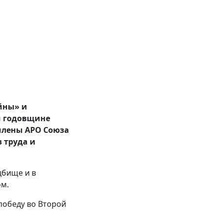
йны» и
й годовщине
члены АРО Союза
 труда и
дбище и в
ом.
победу во Второй