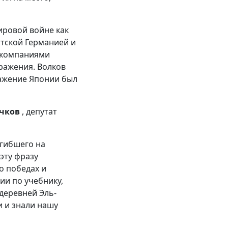
ировой войне как
стской Германией и
с компаниями
ражения. Волков
ражение Японии был
ючков
, депутат
огибшего на
 эту фразу
о победах и
ии по учебнику,
деревней Эль-
и и знали нашу