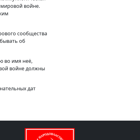
 мировой войне.
ским
рового сообщества
абывать об
ю во имя неё,
вой войне должны
нательных дат