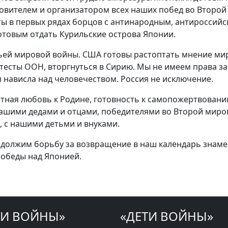
овителем и организатором всех наших побед во Второй
ы в первых рядах борцов с антинародным, антироссий
отовым отдать Курильские острова Японии.
ьей мировой войны. США готовы растоптать мнение ми
отесты ООН, вторгнуться в Сирию. Мы не имеем права з
я нависла над человечеством. Россия не исключение.
етная любовь к Родине, готовность к самопожертвовани
ашими дедами и отцами, победителями во Второй миро
, с нашими детьми и внуками.
одолжим борьбу за возвращение в наш календарь знаме
победы над Японией.
ТИ ВОЙНЫ»
«ДЕТИ ВОЙНЫ»