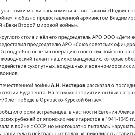
 участники могли ознакомиться с выставкой «Подвиг со
йне», любезно предоставленной архивистом Владимиро
й «Вехи Второй мировой войны».
круглого стола и вёл его председатель АРО ООО «Дети 
редоставил председателю АРО «Союз советских офицеро
Он подробно осветил операцию советских войск по раз
лководческий талант наших командующих, которые обе
одействие сухопутных, воздушных и военно-морских си
 воинов.
Отечественной войны
А.Н. Нестеров
рассказал о последн
о взятии Будапешта. На этом мероприятии он был нагр
70 лет победе в Орловско-Курской битве».
ообщил о роли астраханцев, в частности Евгения Алекс
рских рубежей от японских милитаристов в 1941-1945 г
вала в войне с СССР, но многократно пыталась нарушат
 наши суда в нейтральных водах. «Приходилось ставить 