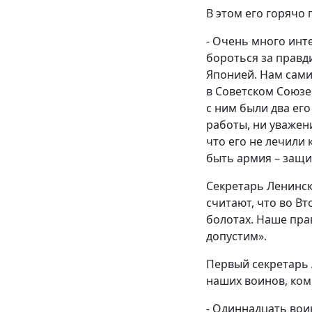
В этом его горячо
- Очень много инт
бороться за правд
Японией. Нам сами
в Советском Союзе
с ним были два его
работы, ни уважени
что его не лечили 
быть армия – защи
Секретарь Ленинс
считают, что во Вт
болотах. Наше пра
допустим».
Первый секретарь
наших воинов, ком
- Одиннадцать вои