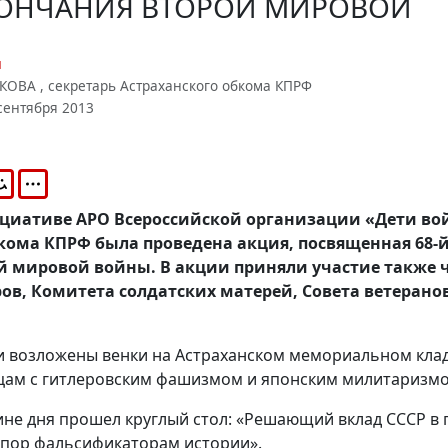
КОНЧАНИЯ ВТОРОЙ МИРОВОЙ
и
ОВА , секретарь Астраханского обкома КПРФ
сентября 2013
нициативе АРО Всероссийской организации «Дети во
кома КПРФ была проведена акция, посвященная 68-
й мировой войны. В акции приняли участие также 
ов, Комитета солдатских матерей, Совета ветеранов
ыли возложены венки на Астраханском мемориальном кла
рцам с гитлеровским фашизмом и японским милитаризм
ине дня прошел круглый стол: «Решающий вклад СССР в 
тпор фальсификаторам истории».