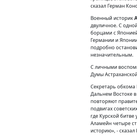
сказал Герман Кон
Военный историк
двуличное. С одно
борцами с Японией
Германии и Японии
подробно останови
незначительным.
С личными воспом
Думы Астраханско
Секретарь обкома
Дальнем Востоке в 
повторяют правите
подвигах советски
где Курской битве
Аламейн четыре ст
историю», - сказал