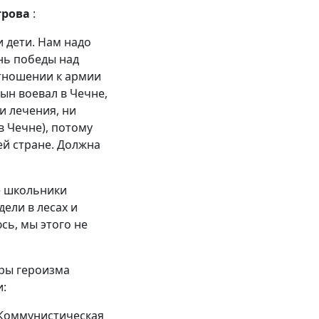
трова
:
и дети. Нам надо
нь победы над
отношении к армии
ын воевал в Чечне,
и лечения, ни
в Чечне), потому
ей стране. Должна
е школьники
ели в лесах и
сь, мы этого не
ры героизма
и:
 Коммунистическая