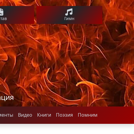
став
Гимн
ация
менты
Видео
Книги
Поэзия
Помним