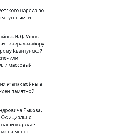
ветского народа во
м Гусевым, и
войны»
В.Д. Усов.
в» генерал-майору
грому Квантунской
спечили
л, и массовый
их этапах войны в
ажден памятной
андровича Рыкова,
г. Официально
ь наши морские
их на место, -