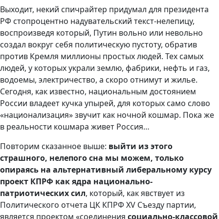
Выходит, некий спичрайтер придумал для президента
РФ стопроцентно надувательский текст-нелепицу,
воспроизведя который, Путин вольно или невольно
создал вокруг себя политическую пустоту, обратив
против Кремля миллионы простых людей. Тех самых
людей, у которых украли землю, фабрики, нефть и газ,
водоемы, электричество, а скоро отнимут и жилье.
Сегодня, как известно, национальным достоянием
России владеет кучка упырей, для которых само слово
«национализация» звучит как ночной кошмар. Пока же
в реальности кошмара живет Россия…
Повторим сказанное выше:
выйти из этого
страшного, нелепого сна мы можем, только
опираясь на альтернативный либеральному курсу
проект КПРФ как ядра национально-
патриотических сил
, который, как явствует из
Политического отчета ЦК КПРФ XV Съезду партии,
является проектом «соединения
социально-классовой