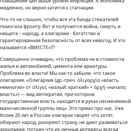
повышении цен выше уровня инфляции. А экономика
медленно, но верно катится к стагнации.
Что-то не слышно, чтобы вся эта банда стяжателей
помогала фронту. Вот и получается война, смерть и
нищета – народу, а олигархии - богатство и
гарантированная безопасность от всех невзгод. И это
называется «ВМЕСТЕ»!!?
Совершенно очевидно, что проблема не в стоимости
жилья и автомобилей, цемента или арматуры.
Проблема во власти! Мы как-то забыли, что такое
олигархия. «Олига́рхия (др.-греч. ὀλιγαρχία «власть
немногих» от ὀλίγος «малый; краткий» + ἀρχή «начало;
власть») — вид автократии, при котором
государственная власть находится в руках несменяемой
малочисленной группы лиц». Это прямо про нас. Уже
более 20 лет в России олигархи творят что хотят,
обирают народ, разоряют страну, не дают развиваться
экономике, потому что их личные интересы всегда