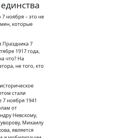
 единства
7 ноября – это не
емен, которые
я Праздника 7
тябре 1917 года,
на что? На
тора, не того, кто
 историческое
етом стали
е 7 ноября 1941
олам от
ндру Невскому,
уворову, Михаилу
хова, является
и и мобилизации