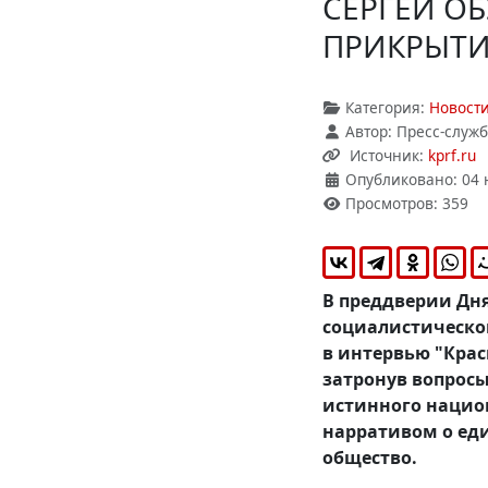
СЕРГЕЙ О
ПРИКРЫТИЕ
Категория:
Новост
Автор:
Пресс-служб
Источник:
kprf.ru
Опубликовано: 04 
Просмотров: 359
В преддверии Дня
социалистической
в интервью "Крас
затронув вопрос
истинного нацио
нарративом о ед
общество.