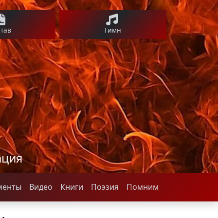
став
Гимн
ация
менты
Видео
Книги
Поэзия
Помним