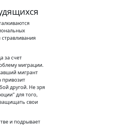
рудящихся
сталкиваются
иональных
я стравливания
а за счет
роблему миграции.
ехавший мигрант
а привозит
бой другой. Не зря
юции" для того,
т защищать свои
стве и подрывает