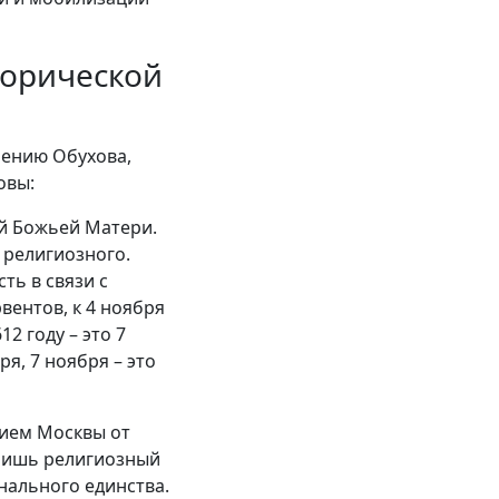
торической
нению Обухова,
овы:
ой Божьей Матери.
 религиозного.
ть в связи с
вентов, к 4 ноября
2 году – это 7
я, 7 ноября – это
нием Москвы от
о лишь религиозный
нального единства.