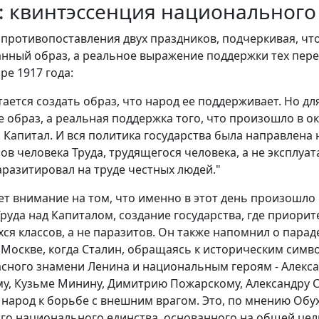
: квинтэссенция национального
противопоставления двух праздников, подчеркивая, что 
анный образ, а реальное выражение поддержки тех пер
ре 1917 года:
ается создать образ, что народ ее поддерживает. Но дл
е образ, а реальная поддержка того, что произошло в ок
 Капитал. И вся политика государства была направлена 
в человека Труда, трудящегося человека, а не эксплуата
аразитировал на труде честных людей."
ет внимание на том, что именно в этот день произошло
руда над Капиталом, создание государства, где приорит
ся классов, а не паразитов. Он также напомнил о парад
 Москве, когда Сталин, обращаясь к историческим симв
сного знамени Ленина и национальным героям - Алекса
, Кузьме Минину, Димитрию Пожарскому, Александру С
л народ к борьбе с внешним врагом. Это, по мнению Обу
го национального единства, основанного на общей цел