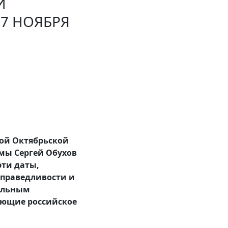
И
 7 НОЯБРЯ
кой Октябрьской
умы Сергей Обухов
эти даты,
справедливости и
иальным
ающие российское