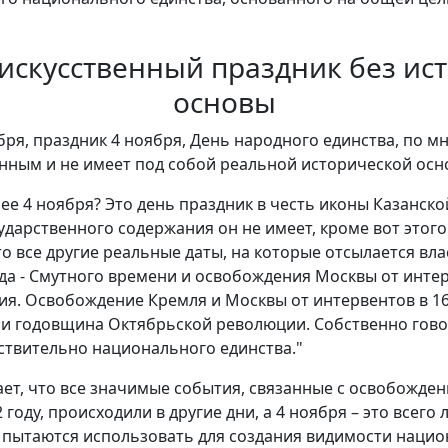
 искусственный праздник без ис
основы
ября, праздник 4 ноября, День народного единства, по м
енным и не имеет под собой реальной исторической осн
ее 4 ноября? Это день праздник в честь иконы Казанск
ударственного содержания он не имеет, кроме вот этого
 все другие реальные даты, на которые отсылается влас
да - Смутного времени и освобождения Москвы от интер
я. Освобождение Кремля и Москвы от интервентов в 161
к и годовщина Октябрьской революции. Собственно говор
ствительно национального единства."
ет, что все значимые события, связанные с освобожде
 году, происходили в другие дни, а 4 ноября – это всег
 пытаются использовать для создания видимости нацио