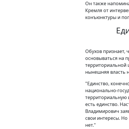
Он также напомина
Кремля от интерве
конъюнктуры и поп
Ед
Обухов признает, 
основываться на п
территориальной ц
нынешняя власть н
"Единство, конечно
национально-госуд
территориальную ц
есть единство. Нас
Владимирович заяв
свои интересы. Но
нет."