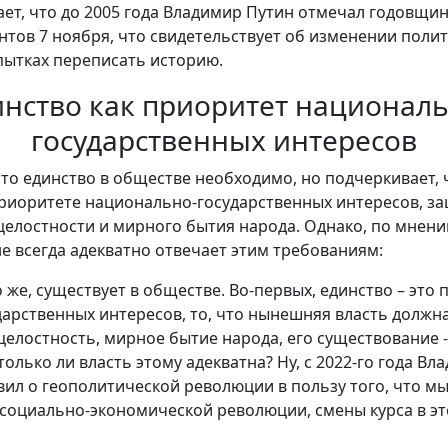
ет, что до 2005 года Владимир Путин отмечал годовщи
нтов 7 ноября, что свидетельствует об изменении поли
ытках переписать историю.
инство как приоритет националь
государственных интересов
что единство в обществе необходимо, но подчеркивает,
риоритете национально-государственных интересов, з
елостности и мирного бытия народа. Однако, по мнени
е всегда адекватно отвечает этим требованиям:
 же, существует в обществе. Во-первых, единство – это
арственных интересов, то, что нынешняя власть долж
елостность, мирное бытие народа, его существование -
только ли власть этому адекватна? Ну, с 2022-го года Вл
ил о геополитической революции в пользу того, что мы
 социально-экономической революции, смены курса в эт