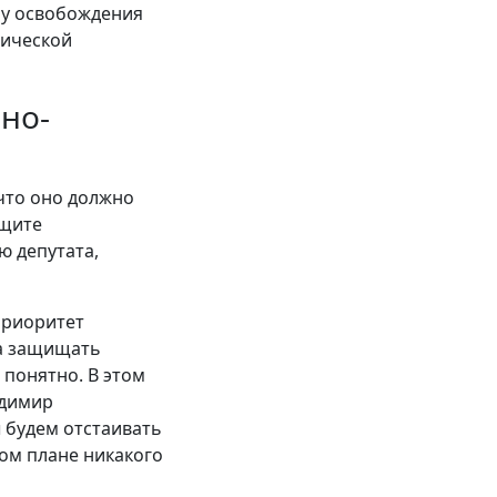
ну освобождения
тической
но-
 что оно должно
ащите
ю депутата,
 приоритет
на защищать
 понятно. В этом
адимир
 будем отстаивать
ом плане никакого