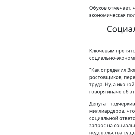
Обухов отмечает, 
экономическая пол
Социа
Ключевым препятст
социально-эконом
"Как определил Зю
ростовщиков, перек
труда. Ну, а икон
говоря иначе об эт
Депутат подчеркив
миллиардеров, что
социальной ответс
запрос на социаль
недовольства сущ