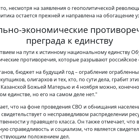
что, несмотря на заявления о геополитической революц
итика остается прежней и направлена на обогащение уз
льно-экономические противореч
преграда к единству
вием на пути к истинному национальному единству Об
ические противоречия, которые разрывают российское
ганов, бюджет на будущий год – ограбление ограбленных
упщиков, олигархов и тех, кто, по сути дела, грабит эт
ой Казанской Божьей Матерью и 4 ноября можно, конечно
ом единстве, но его на самом деле нет."
ает, что на фоне проведения СВО и обнищания населен
 свидетельствует о несправедливом распределении ресу
твенности у правящего класса. Он также отмечает, что 
ную справедливость и социализм, что является свидете
ествующим положением дел.