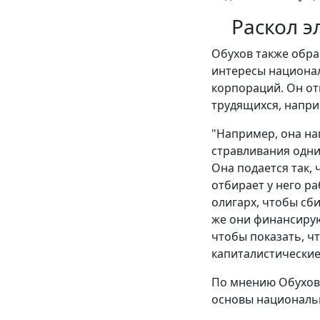
Раскол э
Обухов также обра
интересы национа
корпораций. Он от
трудящихся, напр
"Например, она на
стравливания одни
Она подается так,
отбирает у него ра
олигарх, чтобы сби
же они финансируют
чтобы показать, чт
капиталистические
По мнению Обухова
основы национальн