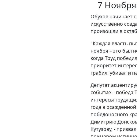
7 Ноября
Обухов начинает с 
искусственно созд
произошли в октяб
"Каждая власть пыт
ноября – это был н
когда Труд победил
приоритет интересо
грабил, убивал и п
Депутат акцентиру
событие – победа Т
интересы трудящих
года в осажденной
победоносного кра
Димитрию Донскому
Кутузову, - призва
примером истинно