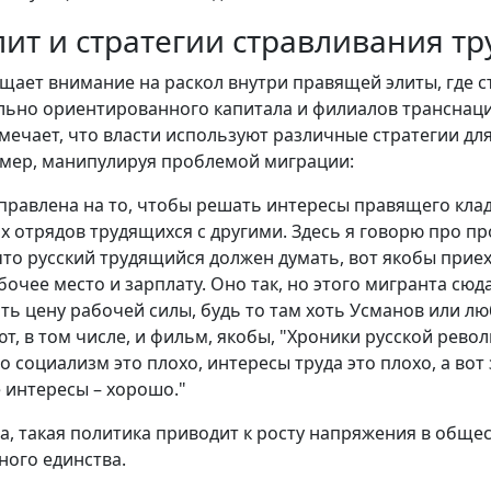
лит и стратегии стравливания т
щает внимание на раскол внутри правящей элиты, где 
льно ориентированного капитала и филиалов транснац
мечает, что власти используют различные стратегии дл
имер, манипулируя проблемой миграции:
правлена на то, чтобы решать интересы правящего клад
х отрядов трудящихся с другими. Здесь я говорю про п
 что русский трудящийся должен думать, вот якобы при
бочее место и зарплату. Оно так, но этого мигранта сюд
ть цену рабочей силы, будь то там хоть Усманов или лю
, в том числе, и фильм, якобы, "Хроники русской револ
о социализм это плохо, интересы труда это плохо, а во
 интересы – хорошо."
, такая политика приводит к росту напряжения в обще
ого единства.