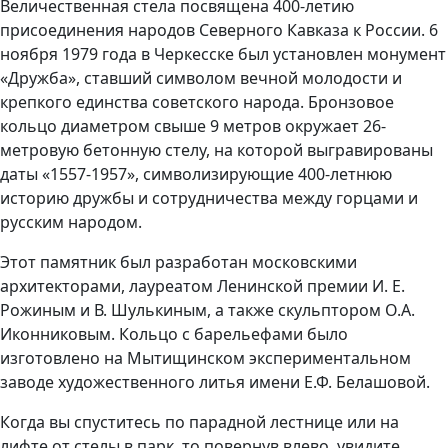
Величественная стела посвящена 400-летию
присоединения народов Северного Кавказа к России. 6
ноября 1979 года в Черкесске был установлен монумент
«Дружба», ставший символом вечной молодости и
крепкого единства советского народа. Бронзовое
кольцо диаметром свыше 9 метров окружает 26-
метровую бетонную стелу, на которой выгравированы
даты «1557-1957», символизирующие 400-летнюю
историю дружбы и сотрудничества между горцами и
русским народом.
Этот памятник был разработан московскими
архитекторами, лауреатом Ленинской премии И. Е.
Рожиным и В. Шулькиным, а также скульптором О.А.
Иконниковым. Кольцо с барельефами было
изготовлено на Мытищинском экспериментальном
заводе художественного литья имени Е.Ф. Белашовой.
Когда вы спуститесь по парадной лестнице или на
лифте от стелы в парк, то повернув влево, увидите