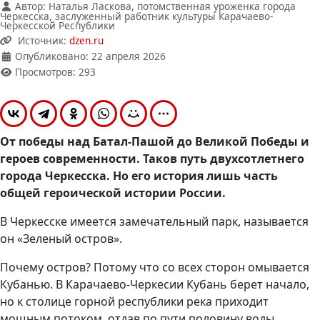
Автор:
Наталья Ласкова, потомственная уроженка города
Черкесска, заслуженный работник культуры Карачаево-
Черкесской Республики
Источник:
dzen.ru
Опубликовано: 22 апреля 2026
Просмотров: 293
От победы над Батал-Пашой до Великой Победы и
героев современности. Таков путь двухсотлетнего
города Черкесска. Но его история лишь часть
общей героической истории России.
В Черкесске имеется замечательный парк, называется
он «Зеленый остров».
Почему остров? Потому что со всех сторон омывается
Кубанью. В Карачаево-Черкесии Кубань берет начало,
но к столице горной республики река приходит
мощным потоком, отдав по пути половину воды