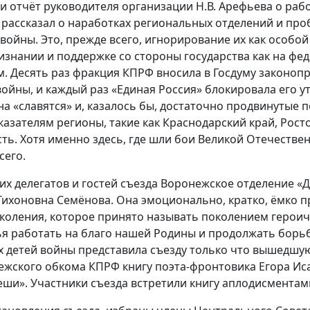
и отчёт руководителя организации Н.В. Арефьева о раб
 рассказал о наработках региональных отделений и про
войны. Это, прежде всего, игнорирование их как особой
знании и поддержке со стороны государства как на фе
. Десять раз фракция КПРФ вносила в Госдуму законопро
войны, и каждый раз «Единая Россия» блокировала его у
а «славятся» и, казалось бы, достаточно продвинутые 
азателям регионы, такие как Краснодарский край, Росто
ть. Хотя именно здесь, где шли бои Великой Отечестве
сего.
их делегатов и гостей съезда Воронежское отделение «
Тихоновна Семёнова. Она эмоционально, кратко, ёмко п
коления, которое принято называть поколением героиче
ья работать на благо нашей Родины и продолжать борьб
 детей войны представила съезду только что вышедшую
жского обкома КПРФ книгу поэта-фронтовика Егора Иса
еши». Участники съезда встретили книгу аплодисментам