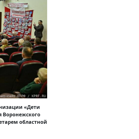
анизации «Дети
я Воронежского
ретарем областной