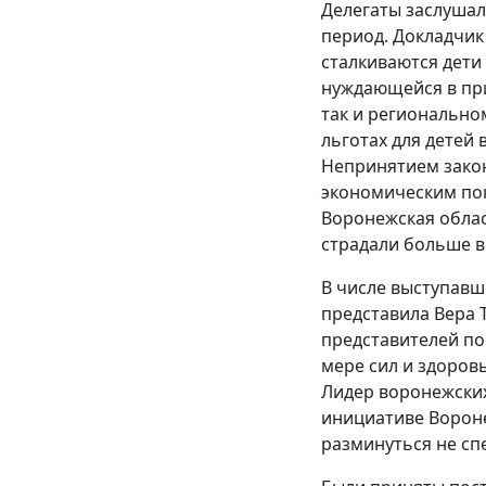
Делегаты заслушал
период. Докладчик
сталкиваются дети 
нуждающейся в при
так и региональном
льготах для детей 
Непринятием закон
экономическим пок
Воронежская облас
страдали больше в
В числе выступавш
представила Вера 
представителей по
мере сил и здоров
Лидер воронежских
инициативе Вороне
разминуться не сп