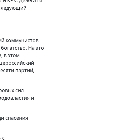
 и КРК. Делегаты
 следующий
чей коммунистов
богатство. На это
, в этом
бщероссийский
есяти партий,
ровых сил
родовластия и
и спасения
 с