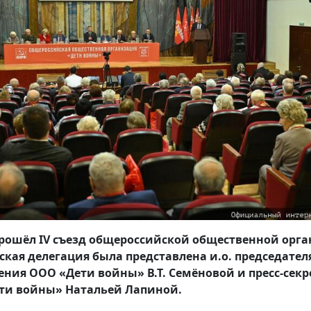
прошёл IV съезд общероссийской общественной орг
кая делегация была представлена и.о. председател
ения ООО «Дети войны» В.Т. Семёновой и пресс-сек
ти войны» Натальей Лапиной.