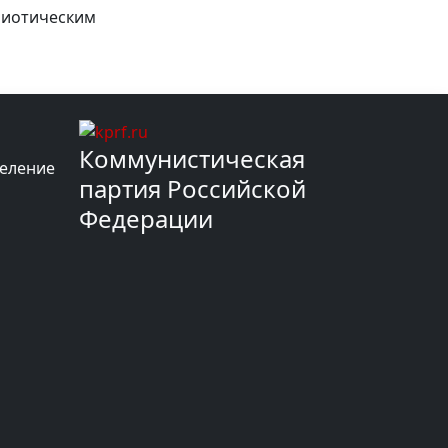
риотическим
Коммунистическая
деление
партия Российской
Федерации