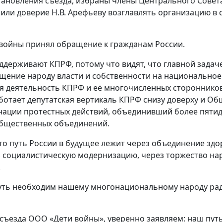
ановления съезда, избраны члены Центрального Совета
или доверие Н.В. Арефьеву возглавлять организацию в
войны принял обращение к гражданам России.
оддерживают КПРФ, потому что видят, что главной зада
щение народу власти и собственности на национальное 
я деятельность КПРФ и её многочисленных сторонников
ботает депутатская вертикаль КПРФ снизу доверху и О
нации протестных действий, объединивший более пятид
бщественных объединений.
о путь России в будущее лежит через объединение здо
з социалистическую модернизацию, через торжество на
.
уть необходим нашему многонациональному народу рад
 съезда ООО «Дети войны», уверенно заявляем: наш путь