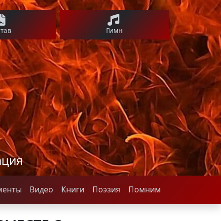
став
Гимн
ация
менты
Видео
Книги
Поэзия
Помним