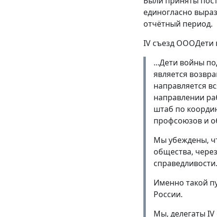
Были приняты пост
единогласно выраз
отчётный период.
IV съезд ОООДети 
...Дети войны п
является возвра
направляется вс
направлении ра
штаб по коорди
профсоюзов и о
Мы убеждены, чт
общества, чере
справедливости
Именно такой п
России.
Мы, делегаты IV