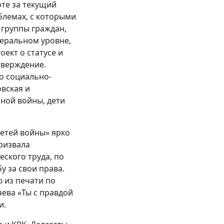
оте за текущий
блемах, с которыми
 группы граждан,
деральном уровне,
ект о статусе и
тверждение.
по социально-
вская и
нной войны, дети
Детей войны» ярко
ризвала
ского труда, по
у за свои права.
 из печати по
ева «Ты с правдой
и.