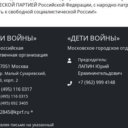
КОЙ ПАРТИЕЙ Российской Федерации, с народно-пат
ь к свободной социалистической России!»
ТИ ВОЙНЫ»
«ДЕТИ ВОЙНЫ»
оссийская
Московское городское от
твенная организация
Председатель:
27051 Москва
ЛАПИН Юрий
Ерминингельдович
р. Малый Сухаревский,
 3, корп. 2
+7 (962) 999 4148
 (495) 116 0317
 (495) 116 0315
 (495) 692 3405
2845@kprf.ru
*
вляя письмо на указанный