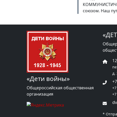
КОММУНИСТИЧЕС
союзом. Наш пут
«ДЕ
Общер
общес
1
пе
д.
«Дети войны»
+7
Общероссийская общественная
+7
организация
+7
dv
* Отпра