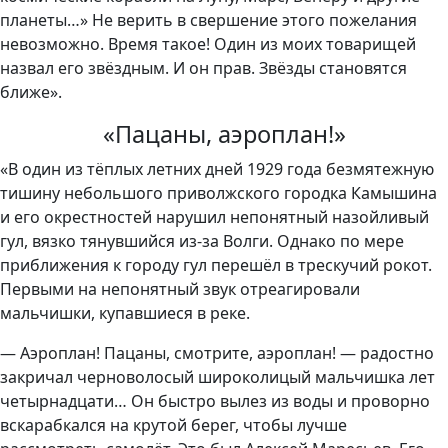
планеты…» Не верить в свершение этого пожелания
невозможно. Время такое! Один из моих товарищей
назвал его звёздным. И он прав. Звёзды становятся
ближе».
«Пацаны, аэроплан!»
«В один из тёплых летних дней 1929 года безмятежную
тишину небольшого приволжского городка Камышина
и его окрестностей нарушил непонятный назойливый
гул, вязко тянувшийся из-за Волги. Однако по мере
приближения к городу гул перешёл в трескучий рокот.
Первыми на непонятный звук отреагировали
мальчишки, купавшиеся в реке.
— Аэроплан! Пацаны, смотрите, аэроплан! — радостно
закричал черноволосый широколицый мальчишка лет
четырнадцати… Он быстро вылез из воды и проворно
вскарабкался на крутой берег, чтобы лучше