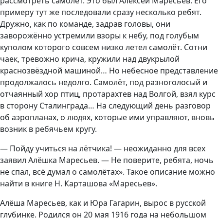
рассмотреть самолёт. Это был Алексей Маресьев. Его
примеру тут же последовали сразу несколько ребят.
Дружно, как по команде, задрав головы, они
заворожённо устремили взоры к небу, под голубым
куполом которого совсем низко летел самолёт. Сотни
чаек, тревожно крича, кружили над двукрылой
краснозвёздной машиной… Но небесное представление
продолжалось недолго. Самолёт, под разноголосый и
отчаянный хор птиц, протарахтев над Волгой, взял курс
в сторону Сталинграда… На следующий день разговор
об аэропланах, о людях, которые ими управляют, вновь
возник в ребячьем кругу.
— Пойду учиться на лётчика! — неожиданно для всех
заявил Алёшка Маресьев. — Не поверите, ребята, ночь
не спал, всё думал о самолётах». Такое описание можно
найти в книге Н. Карташова «Маресьев».
Алёша Маресьев, как и Юра Гагарин, вырос в русской
глубинке. Родился он 20 мая 1916 года на небольшом