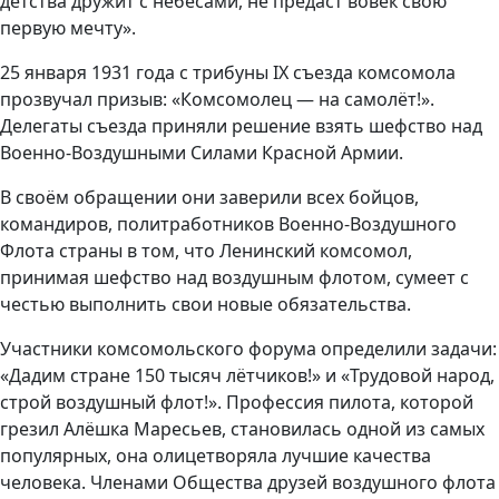
детства дружит с небесами, не предаст вовек свою
первую мечту».
25 января 1931 года с трибуны IX съезда комсомола
прозвучал призыв: «Комсомолец — на самолёт!».
Делегаты съезда приняли решение взять шефство над
Военно-Воздушными Силами Красной Армии.
В своём обращении они заверили всех бойцов,
командиров, политработников Военно-Воздушного
Флота страны в том, что Ленинский комсомол,
принимая шефство над воздушным флотом, сумеет с
честью выполнить свои новые обязательства.
Участники комсомольского форума определили задачи:
«Дадим стране 150 тысяч лётчиков!» и «Трудовой народ,
строй воздушный флот!». Профессия пилота, которой
грезил Алёшка Маресьев, становилась одной из самых
популярных, она олицетворяла лучшие качества
человека. Членами Общества друзей воздушного флота