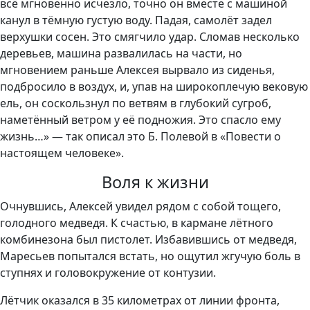
всё мгновенно исчезло, точно он вместе с машиной
канул в тёмную густую воду. Падая, самолёт задел
верхушки сосен. Это смягчило удар. Сломав несколько
деревьев, машина развалилась на части, но
мгновением раньше Алексея вырвало из сиденья,
подбросило в воздух, и, упав на широкоплечую вековую
ель, он соскользнул по ветвям в глубокий сугроб,
наметённый ветром у её подножия. Это спасло ему
жизнь…» — так описал это Б. Полевой в «Повести о
настоящем человеке».
Воля к жизни
Очнувшись, Алексей увидел рядом с собой тощего,
голодного медведя. К счастью, в кармане лётного
комбинезона был пистолет. Избавившись от медведя,
Маресьев попытался встать, но ощутил жгучую боль в
ступнях и головокружение от контузии.
Лётчик оказался в 35 километрах от линии фронта,