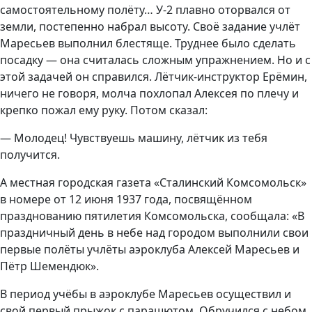
самостоятельному полёту… У-2 плавно оторвался от
земли, постепенно набрал высоту. Своё задание учлёт
Маресьев выполнил блестяще. Труднее было сделать
посадку — она считалась сложным упражнением. Но и с
этой задачей он справился. Лётчик-инструктор Ерёмин,
ничего не говоря, молча похлопал Алексея по плечу и
крепко пожал ему руку. Потом сказал:
— Молодец! Чувствуешь машину, лётчик из тебя
получится.
А местная городская газета «Сталинский Комсомольск»
в номере от 12 июня 1937 года, посвящённом
празднованию пятилетия Комсомольска, сообщала: «В
праздничный день в небе над городом выполнили свои
первые полёты учлёты аэроклуба Алексей Маресьев и
Пётр Шемендюк».
В период учёбы в аэроклубе Маресьев осуществил и
свой первый прыжок с парашютом. Обручился с небом,