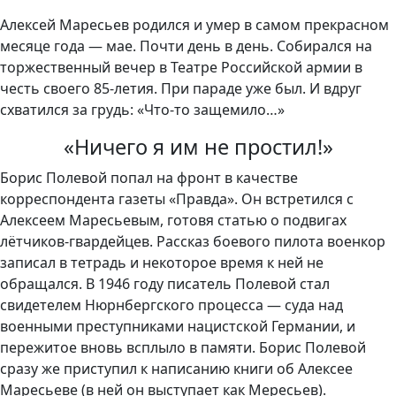
Алексей Маресьев родился и умер в самом прекрасном
месяце года — мае. Почти день в день. Собирался на
торжественный вечер в Театре Российской армии в
честь своего 85-летия. При параде уже был. И вдруг
схватился за грудь: «Что-то защемило…»
«Ничего я им не простил!»
Борис Полевой попал на фронт в качестве
корреспондента газеты «Правда». Он встретился с
Алексеем Маресьевым, готовя статью о подвигах
лётчиков-гвардейцев. Рассказ боевого пилота военкор
записал в тетрадь и некоторое время к ней не
обращался. В 1946 году писатель Полевой стал
свидетелем Нюрнбергского процесса — суда над
военными преступниками нацистской Германии, и
пережитое вновь всплыло в памяти. Борис Полевой
сразу же приступил к написанию книги об Алексее
Маресьеве (в ней он выступает как Мересьев).