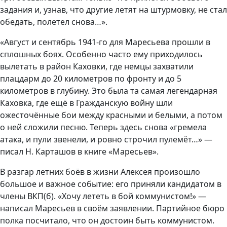
задания и, узнав, что другие летят на штурмовку, не стал
обедать, полетел снова…».
«Август и сентябрь 1941-го для Маресьева прошли в
сплошных боях. Особенно часто ему приходилось
вылетать в район Каховки, где немцы захватили
плацдарм до 20 километров по фронту и до 5
километров в глубину. Это была та самая легендарная
Каховка, где ещё в Гражданскую войну шли
ожесточённые бои между красными и белыми, а потом
о ней сложили песню. Теперь здесь снова «гремела
атака, и пули звенели, и ровно строчил пулемёт…» —
писал Н. Карташов в книге «Маресьев».
В разгар летних боёв в жизни Алексея произошло
большое и важное событие: его приняли кандидатом в
члены ВКП(б). «Хочу лететь в бой коммунистом!» —
написал Маресьев в своём заявлении. Партийное бюро
полка посчитало, что он достоин быть коммунистом.