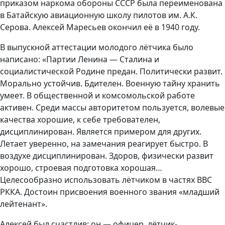
приказом наркома обороны СССР была переименована
в Батайскую авиационную школу пилотов им. А.К.
Серова. Алексей Маресьев окончил её в 1940 году.
В выпускной аттестации молодого лётчика было
написано: «Партии Ленина — Сталина и
социалистической Родине предан. Политически развит.
Морально устойчив. Бдителен. Военную тайну хранить
умеет. В общественной и комсомольской работе
активен. Среди массы авторитетом пользуется, волевые
качества хорошие, к себе требователен,
дисциплинирован. Является примером для других.
Летает уверенно, на замечания реагирует быстро. В
воздухе дисциплинирован. Здоров, физически развит
хорошо, строевая подготовка хорошая…
Целесообразно использовать лётчиком в частях ВВС
РККА. Достоин присвоения военного звания «младший
лейтенант».
Алексей был счастлив: он — офицер, лётчик-