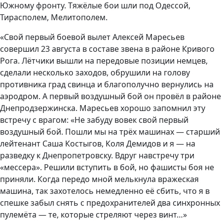
Южному фронту. Тяжёлые бои шли под Одессой,
Тирасполем, Мелитополем.
«Свой первый боевой вылет Алексей Маресьев
совершил 23 августа в составе звена в районе Кривого
Рога. Лётчики вышли на передовые позиции немцев,
сделали несколько заходов, обрушили на голову
противника град свинца и благополучно вернулись на
аэродром. А первый воздушный бой он провёл в районе
Днепродзержинска. Маресьев хорошо запомнил эту
встречу с врагом: «Не забуду вовек свой первый
воздушный бой. Пошли мы на трёх машинах — старший
лейтенант Саша Костыгов, Коля Демидов и я — на
разведку к Днепропетровску. Вдруг навстречу три
«мессера». Решили вступить в бой, но фашисты боя не
приняли. Когда передо мной мелькнула вражеская
машина, так захотелось немедленно её сбить, что я в
спешке забыл снять с предохранителей два синхронных
пулемёта — те, которые стреляют через винт…»