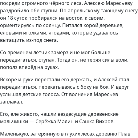
посреди огромного чёрного леса. Алексею Маресьеву
раздробило обе ступни. По апрельскому тающему снегу
он 18 суток пробирался на восток, к своим,
ориентируясь по солнцу. Питался корой деревьев,
еловыми иголками, ягодами, которые удавалось
вытащить из-под снега.
Со временем лётчик замёрз и не мог больше
передвигаться, ступая. Тогда он, не теряя силы воли,
пополз вперёд на руках.
Вскоре и руки перестали его держать, и Алексей стал
передвигаться, перекатываясь с боку на бок. И вдруг
услышал детские голоса. От волнения Маресьев
заплакал.
Его, еле живого, нашли вездесущие деревенские
мальчишки — Серёжка Малин и Сашка Вихров.
Маленькую, затерянную в глухих лесах деревню Плав