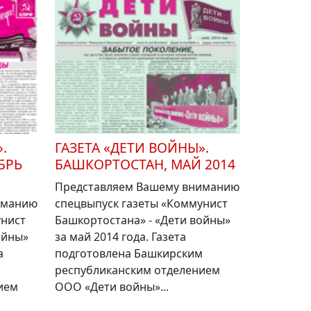
.
ГАЗЕТА «ДЕТИ ВОЙНЫ».
БРЬ
БАШКОРТОСТАН, МАЙ 2014
Представляем Вашему вниманию
иманию
спецвыпуск газеты «Коммунист
унист
Башкортостана» - «Дети войны»
ойны»
за май 2014 года. Газета
а
подготовлена Башкирским
м
республиканским отделением
ием
ООО «Дети войны»...