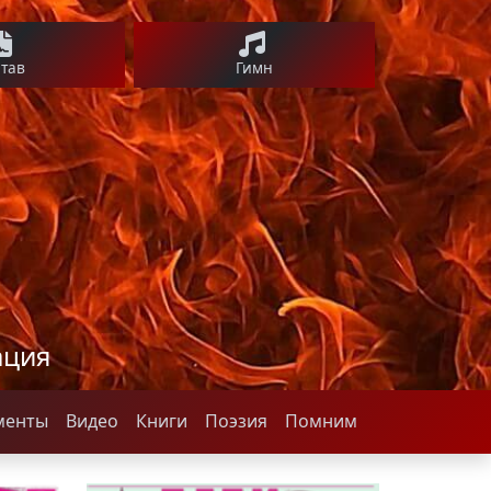
став
Гимн
ация
менты
Видео
Книги
Поэзия
Помним