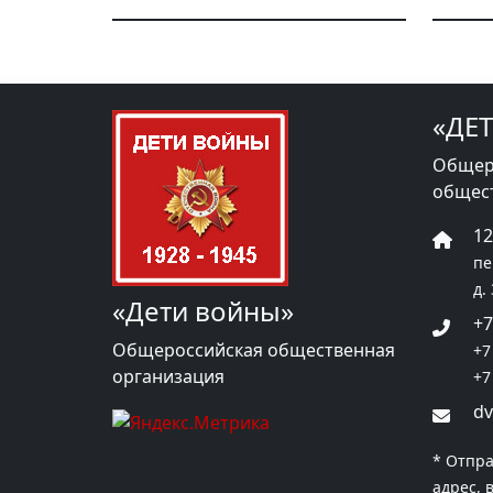
«ДЕ
Общер
общес
1
пе
д.
«Дети войны»
+7
Общероссийская общественная
+7
организация
+7
dv
* Отпра
адрес, 