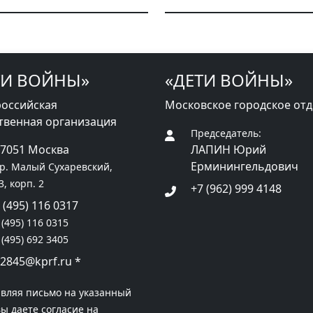
ТИ ВОЙНЫ»
«ДЕТИ ВОЙНЫ»
оссийская
Московское городское от
твенная организация
Председатель:
27051 Москва
ЛАПИН Юрий
Ерминингельдович
р. Малый Сухаревский,
 3, корп. 2
+7 (962) 999 4148
 (495) 116 0317
 (495) 116 0315
 (495) 692 3405
2845@kprf.ru
*
вляя письмо на указанный
вы даете согласие на